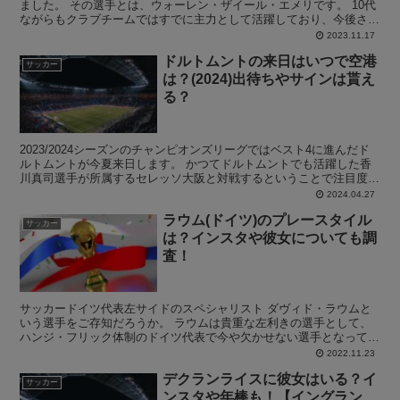
ました。 その選手とは、ウォーレン・ザイール・エメリです。 10代
ながらもクラブチームではすでに主力として活躍しており、今後さら
なる成長が期待されています。 そんなウォーレン・ザ...
2023.11.17
ドルトムントの来日はいつで空港
サッカー
は？(2024)出待ちやサインは貰え
る？
2023/2024シーズンのチャンピオンズリーグではベスト4に進んだド
ルトムントが今夏来日します。 かつてドルトムントでも活躍した香
川真司選手が所属するセレッソ大阪と対戦するということで注目度も
非常に高いです。 そんな中で、ドルトムントはい...
2024.04.27
ラウム(ドイツ)のプレースタイル
サッカー
は？インスタや彼女についても調
査！
サッカードイツ代表左サイドのスペシャリスト ダヴィド・ラウムと
いう選手をご存知だろうか。 ラウムは貴重な左利きの選手として、
ハンジ・フリック体制のドイツ代表で今や欠かせない選手となってい
ます。 普段ブンデスリーガやドイツ代表の試合を見ない方...
2022.11.23
デクランライスに彼女はいる？イ
サッカー
ンスタや年棒も！【イングラン