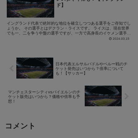
ド】
イングランド代表で絶対的な地位を確立しつつある選手をご存知でし
ょうか。 その選手とはデクラン・ライスです。 ライスは、現在世界
でも一、二を争う中盤の選手ですが、一方で高身長のイケメン選手と
しても人気のある選手です。 そんなイケメン選手のライ...
2024.03.15
日本代表エルサルバドルやペルー戦のチ
ケット発売はいつから？倍率について
も！【サッカー】
マンチェスターシティvsバイエルンのチ
ケット販売はいつから？価格や倍率も予
想！
コメント