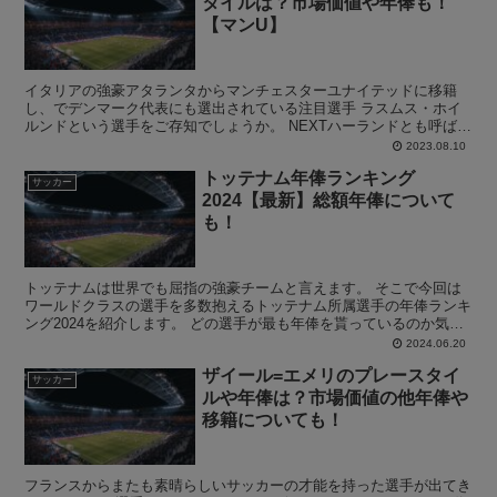
タイルは？市場価値や年俸も！
【マンU】
イタリアの強豪アタランタからマンチェスターユナイテッドに移籍
し、でデンマーク代表にも選出されている注目選手 ラスムス・ホイ
ルンドという選手をご存知でしょうか。 NEXTハーランドとも呼ばれ
ており、世界中の強豪クラブから注目を浴びています。 ...
2023.08.10
トッテナム年俸ランキング
サッカー
2024【最新】総額年俸について
も！
トッテナムは世界でも屈指の強豪チームと言えます。 そこで今回は
ワールドクラスの選手を多数抱えるトッテナム所属選手の年俸ランキ
ング2024を紹介します。 どの選手が最も年俸を貰っているのか気に
なりますよね。 We hold the recor...
2024.06.20
ザイール=エメリのプレースタイ
サッカー
ルや年俸は？市場価値の他年俸や
移籍についても！
フランスからまたも素晴らしいサッカーの才能を持った選手が出てき