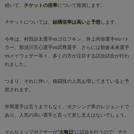
続いて、
チケットの倍率
について推測します。
チケットについては、
結構倍率は高いと予想
します。
今年は、村田諒太選手vsゴロフキン、井上尚弥選手vsバト
ラー、那須川天心選手vs武尊選手、さらには朝倉未来選手
vsメイウェザー等々、多くの方が注目する試合試合が行わ
れました。
つまり、それに伴い、格闘技の人気も増してきていると予
想されます。
井岡選手は言うまでもなく、ボクシング界のレジェンドで
あり、人気の高い選手と言って差し支えはないでしょう。
そんなトップボクサーが“
大晦日
“に試合を行うので、チケ