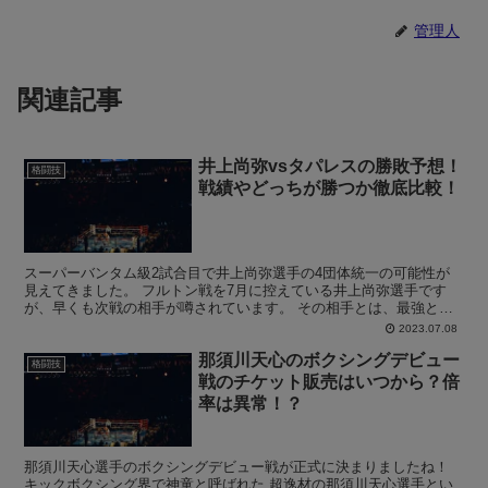
管理人
関連記事
井上尚弥vsタパレスの勝敗予想！
格闘技
戦績やどっちが勝つか徹底比較！
スーパーバンタム級2試合目で井上尚弥選手の4団体統一の可能性が
見えてきました。 フルトン戦を7月に控えている井上尚弥選手です
が、早くも次戦の相手が噂されています。 その相手とは、最強とも
言われていたムロジョン・アフマダリエフを倒したマーロン...
2023.07.08
那須川天心のボクシングデビュー
格闘技
戦のチケット販売はいつから？倍
率は異常！？
那須川天心選手のボクシングデビュー戦が正式に決まりましたね！
キックボクシング界で神童と呼ばれた 超逸材の那須川天心選手とい