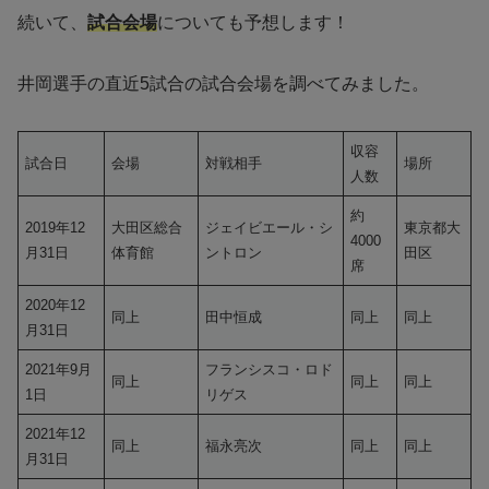
続いて、
試合会場
についても予想します！
井岡選手の直近5試合の試合会場を調べてみました。
収容
試合日
会場
対戦相手
場所
人数
約
2019年12
大田区総合
ジェイビエール・シ
東京都大
4000
月31日
体育館
ントロン
田区
席
2020年12
同上
田中恒成
同上
同上
月31日
2021年9月
フランシスコ・ロド
同上
同上
同上
1日
リゲス
2021年12
同上
福永亮次
同上
同上
月31日