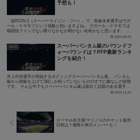
予想も！
「超RIZIN.2（スーパーライジン・ツー）」で、朝倉未來選手はヴガ
ール・ケラモフという強敵と戦いますよね。 ヴガール・ケラモフは
格闘技ファンでない限りなかなか聞かない名前かなと思います。 そ
んなこともあり、ヴガール・ケラモフの強さはどのく...
2023.06.03
スーパーバンタム級のパウンドフ
格闘技
ォーパウンドは？PFP最新ランキ
ングを紹介！
井上尚弥選手が君臨するボクシングスーパーバンタム級。 バンタム
級から階級を上げて2戦しか戦っていないもののすでに敵なしの状態
です。 そんな中でもスーパーバンタム級は面白く話題のある選手も
多いのも事実です。 そこでこの記事では、スーパーバンタ...
2023.12.25
ローマvs名古屋/マリノスのチケット販売
日程は？価格や来日メンバーも！