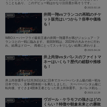
うこともあり、 このデビュー戦はかなり注目度が高そうです。
Prime Video Presents Live Bo...
2023.02.16
井岡一翔vsフランコの再戦のチケ
格闘技
ット販売はいつから？倍率や価格
も！
WBOスーパーフライ級前王者の井岡一翔選手が再びジョシュア・フ
ランコとの一戦に臨みます。 前回対戦は、2022年の大みそかに行わ
れ、結果はドロー。 両者にとってスッキリしない結果に終わりまし
た。 井岡一翔選手とジョシュア・フランコの再戦が決...
2023.04.24
井上尚弥vsタパレスのファイトマ
格闘技
ネーはいくら？歴代の総額や推移
も！
井上尚弥選手が12月26日(火)に日本でスーパーバンタム級の統一戦を
日本で行い、見事4団体統一を果たしました。 スーパーバンタム級に
転向後、すぐさま4団体王者となった井上尚弥選手。 タパレス戦も危
なげなく勝利した印象です。 そんな中で、井上...
2023.12.26
ヴガール・ケラモフの強さはどの
格闘技
くらい？特徴や朝倉未来との勝敗