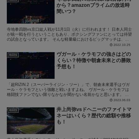
から？amazonプライムの放送時
間いつ？
寺地拳四朗vs京口紘人戦が11月1日（火）に行われます！ 日本人同士
が統一戦を行うということもあり、ボクシングファンにとっては待望
の試合となっています。 そんな軽量級におけるビッグマッチは、
amazonプライムビデオで配信されることに決まっ...
2022.10.25
ヴガール・ケラモフの強さはどの
格闘技
くらい？特徴や朝倉未来との勝敗
予想も！
「超RIZIN.2（スーパーライジン・ツー）」で、朝倉未來選手はヴガ
ール・ケラモフという強敵と戦いますよね。 ヴガール・ケラモフは
格闘技ファンでない限りなかなか聞かない名前かなと思います。 そ
んなこともあり、ヴガール・ケラモフの強さはどのく...
2023.06.03
井上尚弥vsドヘニーのファイトマ
格闘技
ネーはいくら？歴代の総額や推移
も！