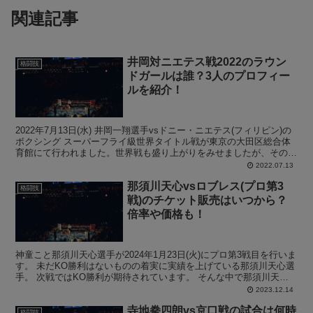
関連記事
井岡対ニエテス戦2022のラウン
格闘技
ドガールは誰？3人のプロフィー
ルを紹介！
2022年7月13日(水) 井岡一翔選手vsドニー・ニエテス(フィリピン)の
ボクシング スーパーフライ級世界タイトル戦が東京の大田区総合体
育館にて行われました。世界戦も盛り上がりをみせましたが、その試
合で登場した3人のラウンドガールがとにか...
2022.07.13
那須川天心vsロブレス(プロ第3
格闘技
戦)のチケット販売はいつから？
倍率や価格も！
神童こと那須川天心選手が2024年1月23日(火)にプロ第3戦目を行いま
す。 未だKO勝利はないものの着実に実績を上げている那須川天心選
手。 次戦ではKO勝利が期待されています。 そんな中で那須川天心
選手の次戦の対戦におけるチケット販売はい...
2023.12.14
寺地拳四朗vs京口戦の試合は何時
格闘技