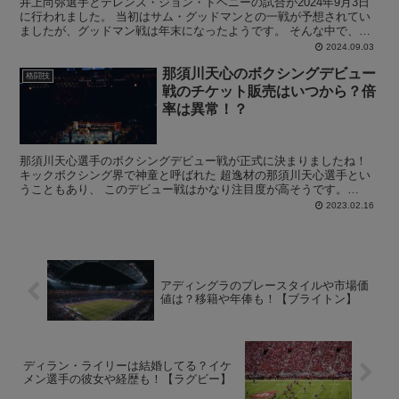
井上尚弥選手とテレンス・ジョン・ドヘニーの試合が2024年9月3日
に行われました。 当初はサム・グッドマンとの一戦が予想されてい
ましたが、グッドマン戦は年末になったようです。 そんな中で、井
上尚弥選手vsテレンス・ジョン・ドヘニー戦における...
2024.09.03
那須川天心のボクシングデビュー
格闘技
戦のチケット販売はいつから？倍
率は異常！？
那須川天心選手のボクシングデビュー戦が正式に決まりましたね！
キックボクシング界で神童と呼ばれた 超逸材の那須川天心選手とい
うこともあり、 このデビュー戦はかなり注目度が高そうです。
Prime Video Presents Live Bo...
2023.02.16
アディングラのプレースタイルや市場価
値は？移籍や年俸も！【ブライトン】
ディラン・ライリーは結婚してる？イケ
メン選手の彼女や経歴も！【ラグビー】