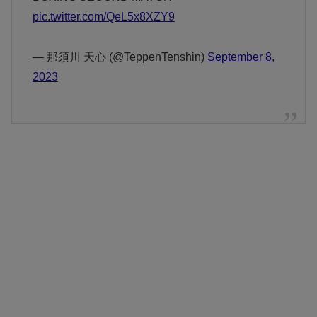
pic.twitter.com/QeL5x8XZY9
— 那須川 天心 (@TeppenTenshin)
September 8,
2023