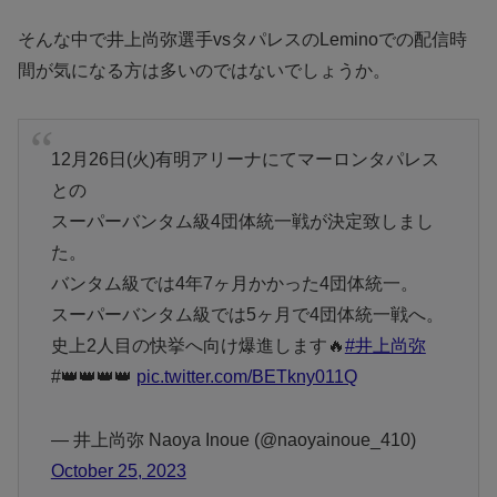
そんな中で井上尚弥選手vsタパレスのLeminoでの配信時
間が気になる方は多いのではないでしょうか。
12月26日(火)有明アリーナにてマーロンタパレス
との
スーパーバンタム級4団体統一戦が決定致しまし
た。
バンタム級では4年7ヶ月かかった4団体統一。
スーパーバンタム級では5ヶ月で4団体統一戦へ。
史上2人目の快挙へ向け爆進します🔥
#井上尚弥
#👑👑👑👑
pic.twitter.com/BETkny011Q
— 井上尚弥 Naoya Inoue (@naoyainoue_410)
October 25, 2023