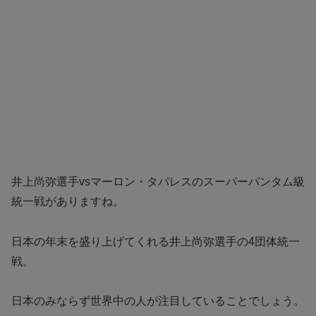
井上尚弥選手vsマーロン・タパレスのスーパーバンタム級
統一戦がありますね。
日本の年末を盛り上げてくれる井上尚弥選手の4団体統一
戦。
日本のみならず世界中の人が注目していることでしょう。