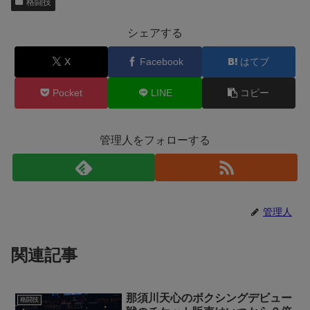
格闘技
シェアする
X
Facebook
はてブ
Pocket
LINE
コピー
管理人をフォローする
管理人
関連記事
那須川天心のボクシングデビュー
格闘技