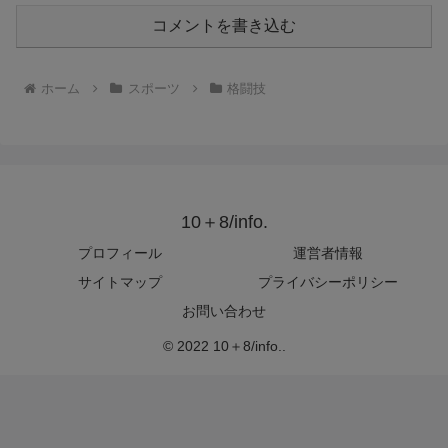
コメントを書き込む
ホーム
スポーツ
格闘技
10＋8/info.
プロフィール
運営者情報
サイトマップ
プライバシーポリシー
お問い合わせ
© 2022 10＋8/info..