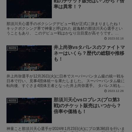
戦のチケット販売はいつから？倍
率は異常！？
那須川天心選手のボクシングデビュー戦が正式に決まりましたね！
キックボクシング界で神童と呼ばれた 超逸材の那須川天心選手とい
うこともあり、 このデビュー戦はかなり注目度が高そうです。
Prime Video Presents Live Bo...
2023.02.16
井上尚弥vsタパレスのファイトマ
格闘技
ネーはいくら？歴代の総額や推移
も！
井上尚弥選手が12月26日(火)に日本でスーパーバンタム級の統一戦を
日本で行い、見事4団体統一を果たしました。 スーパーバンタム級に
転向後、すぐさま4団体王者となった井上尚弥選手。 タパレス戦も危
なげなく勝利した印象です。 そんな中で、井上...
2023.12.26
那須川天心vsロブレス(プロ第3
格闘技
戦)のチケット販売はいつから？
倍率や価格も！
神童こと那須川天心選手が2024年1月23日(火)にプロ第3戦目を行いま