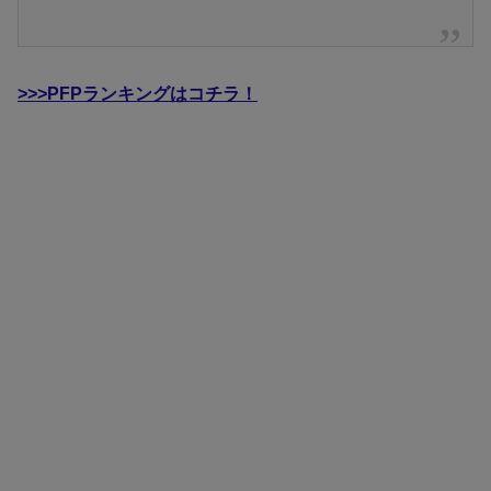
>>>PFPランキングはコチラ！