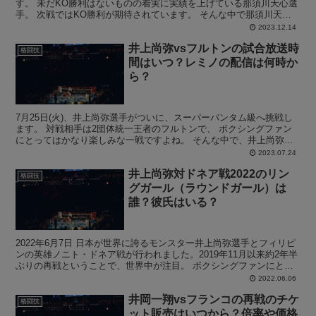
す。 未だKO勝利はないものの着実に実績を上げている那須川天心選
手。 次戦ではKO勝利が期待されています。 そんな中で那須川天心
選手の次戦の対戦におけるチケット販売はい...
2023.12.14
井上尚弥vsフルトンの試合放送時
格闘技
間はいつ？レミノの配信は何時か
ら？
7月25日(火)、井上尚弥選手がついに、スーパーバンタム級へ挑戦し
ます。 対戦相手は2団体統一王者のフルトンで、 ボクシングファン
にとってはかなり楽しみな一戦ですよね。 そんな中で、井上尚弥選
手vsフルトンの試合の放送時間はいつからなのか？...
2023.07.24
井上尚弥対ドネア戦2022のリン
格闘技
グガール（ラウンドガール）は
誰？彼氏はいる？
2022年6月7日 日本が世界に誇るモンスター井上尚弥選手とフィリピ
ンの英雄ノニト・ドネア戦が行われました。2019年11月以来約2年半
ぶりの再戦ということで、世界中が注目。 ボクシングファンにとっ
てはたまらない一戦でしたよね。 決戦まであ...
2022.06.06
井岡一翔vsフランコの再戦のチケ
格闘技
ット販売はいつから？倍率や価格