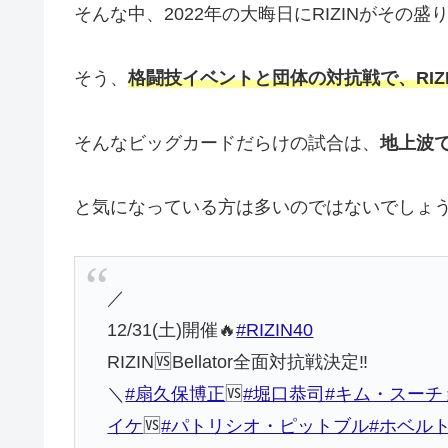
そんな中、2022年の大晦日にRIZINがそ
そう、
格闘技イベントと団体の対抗戦で、RIZIN
そんなビッグカードだらけの試合は、
地上波
と気になっている方は多いのではないでしょ
／
12/31(土)開催🔥
#RIZIN40
RIZIN🆚Bellator全面対抗戦決定‼️
＼
#扇久保博正
🆚
#堀口恭司
#キム・スーチ
イケ
🆚
#パトリシオ・ピットブル
#ホベル