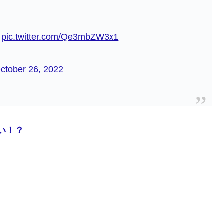
✨
pic.twitter.com/Qe3mbZW3x1
ctober 26, 2022
強い！？