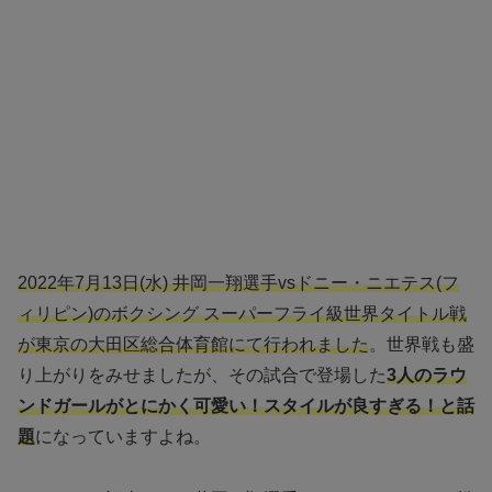
2022年7月13日(水) 井岡一翔選手vsドニー・ニエテス(フ
ィリピン)のボクシング スーパーフライ級世界タイトル戦
が東京の大田区総合体育館にて行われました
。世界戦も盛
り上がりをみせましたが、その試合で登場した
3人のラウ
ンドガールがとにかく可愛い！スタイルが良すぎる！と話
題
になっていますよね。