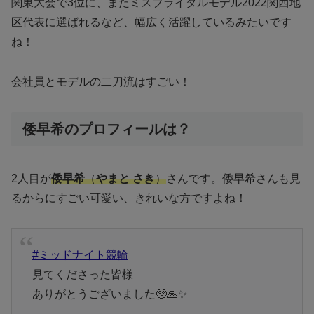
関東大会で3位に、またミスブライダルモデル2022関西地
区代表に選ばれるなど、幅広く活躍しているみたいです
ね！
会社員とモデルの二刀流はすごい！
倭早希のプロフィールは？
2人目が
倭早希
（
やまと さき
）
さんです。倭早希さんも見
るからにすごい可愛い、きれいな方ですよね！
#ミッドナイト競輪
見てくださった皆様
ありがとうございました🥺🙏✨