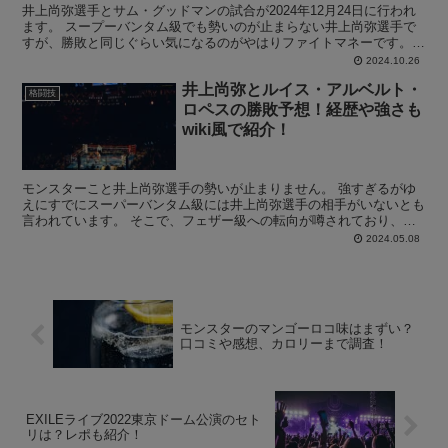
井上尚弥選手とサム・グッドマンの試合が2024年12月24日に行われ
ます。 スープーバンタム級でも勢いのが止まらない井上尚弥選手で
すが、勝敗と同じぐらい気になるのがやはりファイトマネーです。
そこで、井上尚弥選手vsサム・グッドマン戦におけ...
2024.10.26
井上尚弥とルイス・アルベルト・
格闘技
ロペスの勝敗予想！経歴や強さも
wiki風で紹介！
モンスターこと井上尚弥選手の勢いが止まりません。 強すぎるがゆ
えにすでにスーパーバンタム級には井上尚弥選手の相手がいないとも
言われています。 そこで、フェザー級への転向が噂されており、ま
たフェザー級の選手も対戦を熱望している模様です。 対戦...
2024.05.08
モンスターのマンゴーロコ味はまずい？
口コミや感想、カロリーまで調査！
EXILEライブ2022東京ドーム公演のセト
リは？レポも紹介！