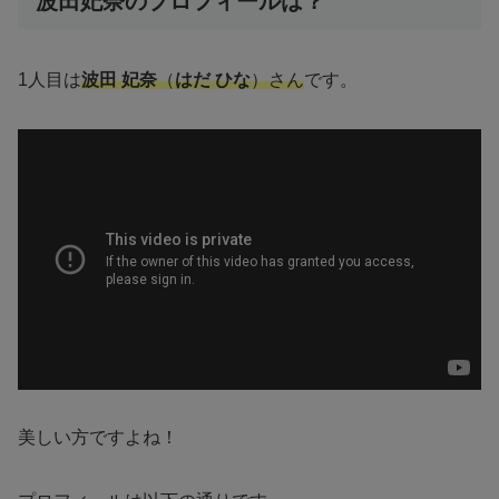
波田妃奈のプロフィールは？
1人目は
波田 妃奈
（
はだ ひな
）さん
です。
美しい方ですよね！