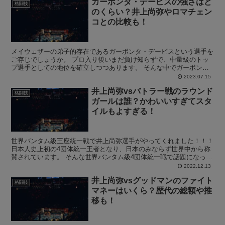
ガーボンダ・デービスの強さはど
格闘技
のくらい？井上尚弥やロマチェン
コとの比較も！
メイウェザーの弟子的存在であるガーボンタ・デービスという選手を
ご存じでしょうか。 プロ入り後いまだ負け知らずで、中量級のトッ
プ選手としての地位を確立しつつあります。 そんな中でガーボン
ダ・デービスの強さはどのくらいなのか気になる方は非常に多...
2023.07.15
井上尚弥vsバトラー戦のラウンド
格闘技
ガールは誰？かわいいすぎてスタ
イルもよすぎる！
世界バンタム級王座統一戦で井上尚弥選手がやってくれました！！！
日本人史上初の4団体統一王者となり、日本のみならず世界中から称
賛されています。 そんな世界バンタム級4団体統一戦で話題になった
のがラウンドガールですよね！！ 12月13日に開催...
2022.12.13
井上尚弥vsグッドマンのファイト
格闘技
マネーはいくら？歴代の総額や推
移も！