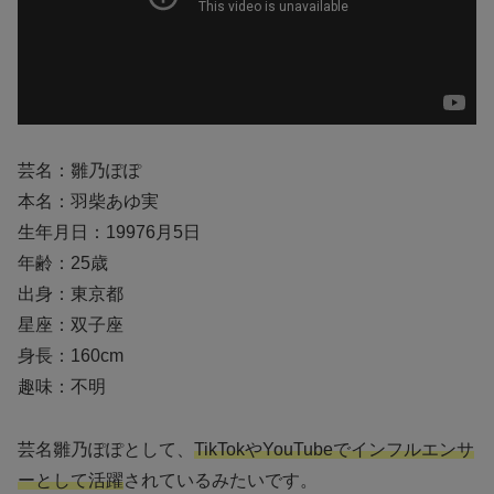
芸名：雛乃ぽぽ
本名：羽柴あゆ実
生年月日：19976月5日
年齢：25歳
出身：東京都
星座：双子座
身長：160cm
趣味：不明
芸名雛乃ぽぽとして、
TikTokやYouTubeでインフルエンサ
ーとして活躍
されているみたいです。