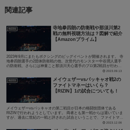
関連記事
寺地拳四朗の防衛戦や那須川第2
格闘技
戦の無料視聴方法は？図解で紹介
【Amazonプライム】
2023年9月にまたもボクシングのビッグイベントが開催されます。 寺
地拳四朗選手の2団体防衛戦の他、次世代のモンスター中谷潤人選手
の防衛戦、さらには神童こと那須川天心選手のプロ第2戦目が行われ
ます。 そんな試合は、Amazonプライムで無料...
2023.09.13
メイウェザーvsパッキャオ戦2の
格闘技
ファイトマネーはいくら？
【RIZIN】1の試合についても！
メイウェザーvsパッキャオの第二戦目が日本の格闘技団体である
RIZINで行われようとしています。 両者とも第一戦からは退いていま
すが、過去に世紀の一戦と評された試合ということで、ファイトマネ
ーについて気になる方は多いでしょう。 そこでこの記...
2023.12.06