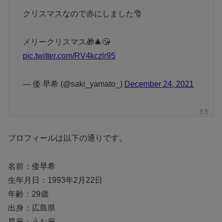
クリスマスなので赤にしました🎅
メリークリスマス🎁🎄😘
pic.twitter.com/RV4kczlr95
— 倭 早希 (@saki_yamato_)
December 24, 2021
プロフィールは以下の通りです。
名前：倭早希
生年月日：1993年2月22日
年齢：29歳
出身：広島県
星座：うお座