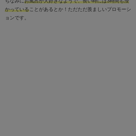
ちなみに
お風呂が大好きなようで、長い時には3時間も浸
かっている
ことがあるとか！ただただ羨ましいプロモーシ
ョンです。