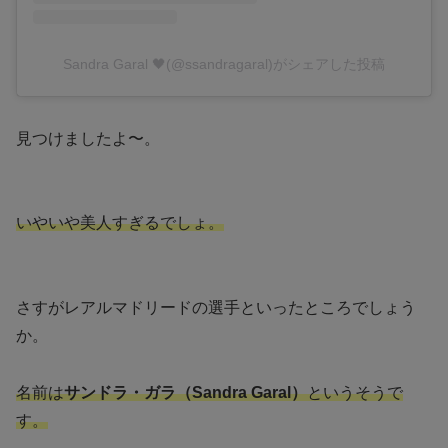
Sandra Garal 🖤(@ssandragaral)がシェアした投稿
見つけましたよ〜。
いやいや美人すぎるでしょ。
さすがレアルマドリードの選手といったところでしょう
か。
名前は
サンドラ・ガラ（Sandra Garal）
というそうで
す。