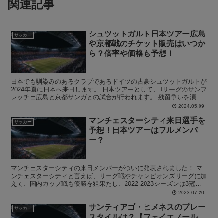
関連記事
シュツットガルト日本ツアー広島
サッカー
や京都戦のチケット販売はいつか
ら？倍率や価格も予想！
日本でも馴染みのあるクラブであるドイツの古豪シュツットガルトが
2024年夏に日本へ来日します。 日本ツアーとして、Jリーグのサンフ
レッチェ広島と京都サンガとの試合が行われます。 残留争いを演じ
るシーズンもありましたが、2023-2024シー...
2024.05.09
マンチェスターシティ来日選手を
サッカー
予想！日本ツアーはフルメンバ
ー？
マンチェスターシティの来日メンバーがついに発表されました！ マ
ンチェスターシティと言えば、リーグ戦やチャンピオンズリーグに加
えて、国内カップ戦も優勝を狙果たし、2022-2023シーズンは3冠を
達成しました！ そんな中この記事では、マンチェ...
2023.07.20
サンティアゴ・ヒメネスのプレー
サッカー
スタイルは？【フェイエノール