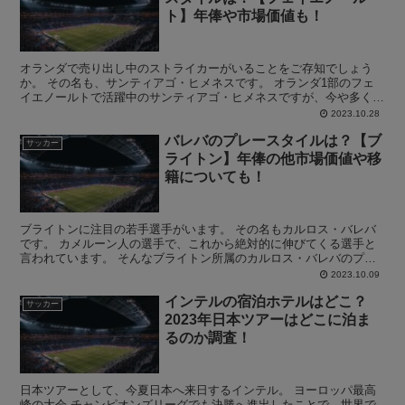
ト】年俸や市場価値も！
オランダで売り出し中のストライカーがいることをご存知でしょう
か。 その名も、サンティアゴ・ヒメネスです。 オランダ1部のフェ
イエノールトで活躍中のサンティアゴ・ヒメネスですが、今や多くの
ビッグクラブが注目している存在です。 そんなヒメネスの...
2023.10.28
バレバのプレースタイルは？【ブ
サッカー
ライトン】年俸の他市場価値や移
籍についても！
ブライトンに注目の若手選手がいます。 その名もカルロス・バレバ
です。 カメルーン人の選手で、これから絶対的に伸びてくる選手と
言われています。 そんなブライトン所属のカルロス・バレバのプレ
ースタイルや年俸、市場価値などが気になる方は多いのでは...
2023.10.09
インテルの宿泊ホテルはどこ？
サッカー
2023年日本ツアーはどこに泊ま
るのか調査！
日本ツアーとして、今夏日本へ来日するインテル。 ヨーロッパ最高
峰の大会 チャンピオンズリーグでも決勝へ進出したことで、世界で