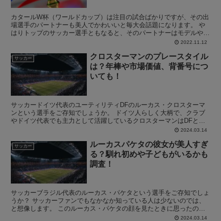
カタールW杯（ワールドカップ）は注目の試合ばかりですが、その出
場選手のパートナーも美人でかわいいと毎大会話題になります。 や
はりトップのサッカー選手ともなると、そのパートナーはモデルやイ
ンフルエンサーなど本当に綺麗な方が多いです。 そこでこ...
2022.11.12
クロスターマンのプレースタイル
サッカー
は？年棒や市場価値、背番号につ
いても！
サッカードイツ代表のユーティリティDFのルーカス・クロスターマ
ンという選手をご存知でしょうか。 ドイツ人らしく大柄で、クラブ
やドイツ代表でも主力として活躍しているクロスターマンはDFとし
て非常に優秀な選手です。 普段、ブンデスリーガを見ない...
2024.03.14
ルーカスパケタの彼女が美人すぎ
サッカー
る？馴れ初めや子どもがいるかも
調査！
サッカーブラジル代表のルーカス・パケタという選手をご存知でしょ
うか？ サッカーファンでもなかなか知っている人は少ないのでは、
と想像します。 このルーカス・パケタの顔を見たときに思ったの
は、すごいイケメンな選手だ！と個人的に思いました。 そこ...
2024.03.14