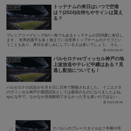
トッテナムの来日はいつで空港
サッカー
は？(2024)出待ちやサインは貰え
る？
プレミアリーグビッグ6の一角でもあるトッテナムが2024夏に来日し
ます。 世界的選手を多く抱えている世界トップチームのクラブとい
うこともあり、来日を楽しみにしている人は多いでしょう。 そんな
中で、トッテナムはいつ来日するのか？またどこの空港...
2024.06.20
バルセロナvsヴィッセル神戸の地
サッカー
上波放送やテレビ中継はある？見
逃し配信についても！
バルセロナの試合が６月６日に日本で開催されました。 イニエスタ
のヴィッセル神戸の退団試合としては最高のものになりましたよね。
spんな中で、なかなか現地観戦できなかった方も多いのではないで
しょうか。 この記事では、 バルセロナvsヴィッセル...
2023.06.06
クバルシのプレースタイルは？年棒や市