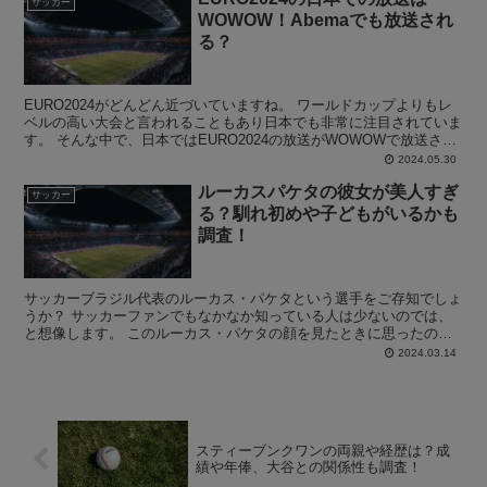
サッカー
WOWOW！Abemaでも放送され
る？
EURO2024がどんどん近づいていますね。 ワールドカップよりもレ
ベルの高い大会と言われることもあり日本でも非常に注目されていま
す。 そんな中で、日本ではEURO2024の放送がWOWOWで放送され
ることが決定しました。 EURO2024...
2024.05.30
ルーカスパケタの彼女が美人すぎ
サッカー
る？馴れ初めや子どもがいるかも
調査！
サッカーブラジル代表のルーカス・パケタという選手をご存知でしょ
うか？ サッカーファンでもなかなか知っている人は少ないのでは、
と想像します。 このルーカス・パケタの顔を見たときに思ったの
は、すごいイケメンな選手だ！と個人的に思いました。 そこ...
2024.03.14
スティーブンクワンの両親や経歴は？成
績や年俸、大谷との関係性も調査！