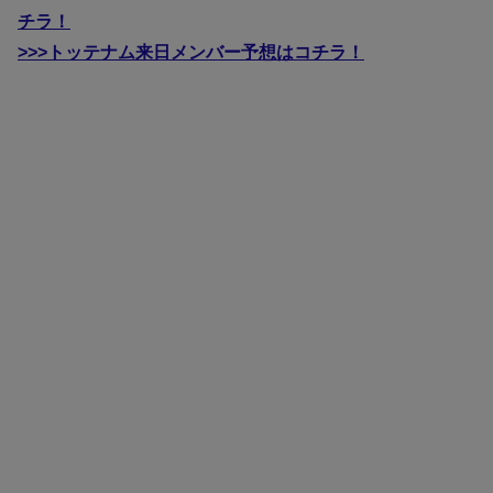
チラ！
>>>トッテナム来日メンバー予想はコチラ！