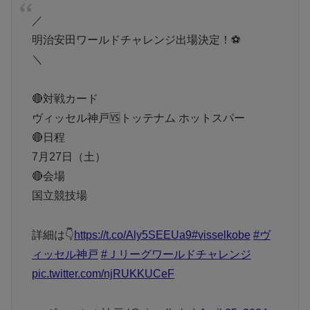
／
明治安田ワールドチャレンジ出場決定！⚽️
＼
🔴対戦カード
ヴィッセル神戸🆚トッテナム ホットスパー
🔴日程
7月27日（土）
🔴会場
国立競技場
詳細は👇️
https://t.co/Aly5SEEUa9
#visselkobe
#ヴ
ィッセル神戸
#Ｊリーグワールドチャレンジ
pic.twitter.com/njRUKKUCeF