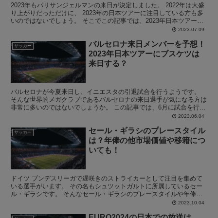
2023年もパリサンジェルマンの来日が決定しました。 2022年は大盛
り上がりだっただけに、 2023年の日本ツアーに注目している方も多
いのではないでしょう。 そこでこの記事では、2023年日本ツアーに
おけるパリサンジェルマンの宿泊ホテルは...
2023.07.09
バルセロナ来日メンバーを予想！
サッカー
2023年日本ツアーにブスケツは
来日する？
バルセロナが今夏来日し、イニエスタの引退試合を行うようです。
そんな世界的メガクラブであるバルセロナの来日選手が気になる方は
非常に多いのではないでしょうか。 この記事では、6月に試合を行う
バルセロナの来日メンバーについて予想します！ >>>...
2023.06.04
セール・ギラシのプレースタイル
サッカー
は？年俸の他市場価値や移籍につ
いても！
ドイツ ブンデスリーガで遅咲きのストライカーとして注目を集めて
いる選手がいます。 その名もシュツットガルトに所属しているセー
ル・ギラシです。 そんなセール・ギラシのプレースタイルや年俸、
市場価値などについて気になる方は多いのではないでしょう...
2023.10.04
EURO2024の日本での放送は