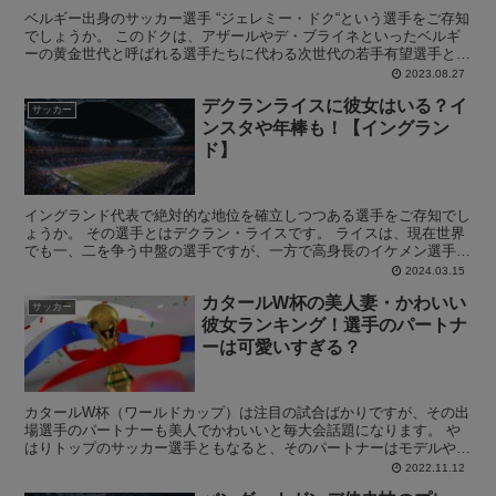
ベルギー出身のサッカー選手 “ジェレミー・ドク“という選手をご存知
でしょうか。 このドクは、アザールやデ・ブライネといったベルギ
ーの黄金世代と呼ばれる選手たちに代わる次世代の若手有望選手とし
て期待を集めています。 また、そのポテンシャルの高...
2023.08.27
デクランライスに彼女はいる？イ
サッカー
ンスタや年棒も！【イングラン
ド】
イングランド代表で絶対的な地位を確立しつつある選手をご存知でし
ょうか。 その選手とはデクラン・ライスです。 ライスは、現在世界
でも一、二を争う中盤の選手ですが、一方で高身長のイケメン選手と
しても人気のある選手です。 そんなイケメン選手のライ...
2024.03.15
カタールW杯の美人妻・かわいい
サッカー
彼女ランキング！選手のパートナ
ーは可愛いすぎる？
カタールW杯（ワールドカップ）は注目の試合ばかりですが、その出
場選手のパートナーも美人でかわいいと毎大会話題になります。 や
はりトップのサッカー選手ともなると、そのパートナーはモデルやイ
ンフルエンサーなど本当に綺麗な方が多いです。 そこでこ...
2022.11.12