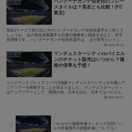
バングーナガンデ佳史扶のプレー
サッカー
スタイルは？長友とも比較！(FC
東京)
現在Jリーグで売り出し中のバングーナガンデ佳史扶選手をご存じで
しょうか。 あの長友佑都選手も自身の後継者と指名するなど、若手
有望株です。 バングーナガンデ佳史扶選手は、 まだ若手ということ
もあり、プレースタイルも知らないという方も多いと思い...
2024.05.31
マンチェスターシティvsバイエル
サッカー
ンのチケット販売はいつから？価
格や倍率も予想！
イングランドプレミアリーグの強豪マンチェスターシティが今夏にア
ジアツアーを開催することが決まりました。 マンチェスターシティ
はアジアツアーとして、韓国の他、日本を訪れ、日本ではバイエルン
や横浜F・マリノスと対戦します。 スーパースター揃いと...
2023.05.27
バルセロナ最新年俸ランキング2024！バ
ルサ所属選手の総額年俸についても！