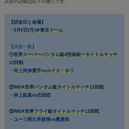
試合の詳細は以下の通りです。
【試合日と会場】
・
5月6日(月)＠東京ドーム
【試合一覧】
①世界スーパーバンタム級4団体統一タイトルマッチ
12回戦
・
井上尚弥選手vsルイス・ネリ
②
WBA世界バンタム級タイトルマッチ12回戦
・井上拓真vs石田匠
③
WBA世界フライ級タイトルマッチ12回戦
・ユーリ阿久井政悟vs桑原拓