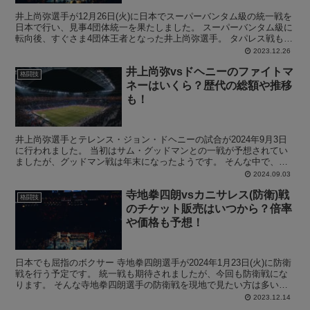
井上尚弥選手が12月26日(火)に日本でスーパーバンタム級の統一戦を
日本で行い、見事4団体統一を果たしました。 スーパーバンタム級に
転向後、すぐさま4団体王者となった井上尚弥選手。 タパレス戦も危
なげなく勝利した印象です。 そんな中で、井上...
2023.12.26
井上尚弥vsドヘニーのファイトマ
格闘技
ネーはいくら？歴代の総額や推移
も！
井上尚弥選手とテレンス・ジョン・ドヘニーの試合が2024年9月3日
に行われました。 当初はサム・グッドマンとの一戦が予想されてい
ましたが、グッドマン戦は年末になったようです。 そんな中で、井
上尚弥選手vsテレンス・ジョン・ドヘニー戦における...
2024.09.03
寺地拳四朗vsカニサレス(防衛)戦
格闘技
のチケット販売はいつから？倍率
や価格も予想！
日本でも屈指のボクサー 寺地拳四朗選手が2024年1月23日(火)に防衛
戦を行う予定です。 統一戦も期待されましたが、今回も防衛戦にな
ります。 そんな寺地拳四朗選手の防衛戦を現地で見たい方は多いは
ずです。 そこで、この寺地拳四朗選手の防衛戦...
2023.12.14