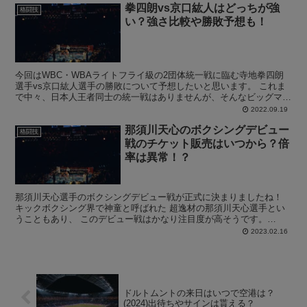
拳四朗vs京口紘人はどっちが強
格闘技
い？強さ比較や勝敗予想も！
今回はWBC・WBAライトフライ級の2団体統一戦に臨む寺地拳四朗
選手vs京口紘人選手の勝敗について予想したいと思います。 これま
で中々、日本人王者同士の統一戦はありませんが、そんなビッグマッ
チを久々に日本で見ることができます！ チケット情報...
2022.09.19
那須川天心のボクシングデビュー
格闘技
戦のチケット販売はいつから？倍
率は異常！？
那須川天心選手のボクシングデビュー戦が正式に決まりましたね！
キックボクシング界で神童と呼ばれた 超逸材の那須川天心選手とい
うこともあり、 このデビュー戦はかなり注目度が高そうです。
Prime Video Presents Live Bo...
2023.02.16
ドルトムントの来日はいつで空港は？
(2024)出待ちやサインは貰える？