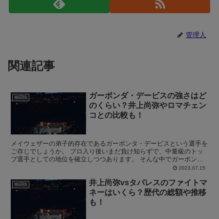
管理人
関連記事
ガーボンダ・デービスの強さはど
格闘技
のくらい？井上尚弥やロマチェン
コとの比較も！
メイウェザーの弟子的存在であるガーボンタ・デービスという選手を
ご存じでしょうか。 プロ入り後いまだ負け知らずで、中量級のトッ
プ選手としての地位を確立しつつあります。 そんな中でガーボン
ダ・デービスの強さはどのくらいなのか気になる方は非常に多...
2023.07.15
井上尚弥vsタパレスのファイトマ
格闘技
ネーはいくら？歴代の総額や推移
も！