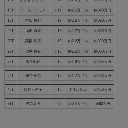
15T
ローズ・チャン
－17
約2.6万ドル
約390万円
15T
吉田 優利
－17
約2.6万ドル
約390万円
20T
福田 真未
－16
約2.2万ドル
約330万円
20T
高橋 彩華
－16
約2.2万ドル
約330万円
20T
仁井 優花
－16
約2.2万ドル
約330万円
23T
古江彩佳
－15
約1.9万ドル
約285万円
34T
笹生優花
－13
約1.2万ドル
約180万円
40T
渋野日名子
－12
約1万ドル
約150万円
71T
勝みなみ
－3
約0.4万ドル
約60万円