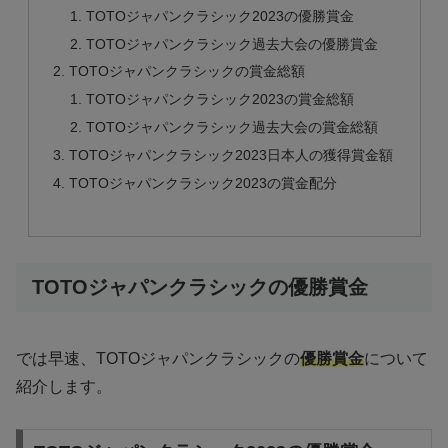
TOTOジャパンクラシック2023の優勝賞金
TOTOジャパンクラシック過去大会の優勝賞金
TOTOジャパンクラシックの賞金総額
TOTOジャパンクラシック2023の賞金総額
TOTOジャパンクラシック過去大会の賞金総額
TOTOジャパンクラシック2023日本人の獲得賞金額
TOTOジャパンクラシック2023の賞金配分
TOTOジャパンクラシックの優勝賞金
では早速、TOTOジャパンクラシックの
優勝賞金
について
紹介します。