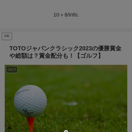
10＋8/info.
PR
TOTOジャパンクラシック2023の優勝賞金
や総額は？賞金配分も！【ゴルフ】
ゴルフ