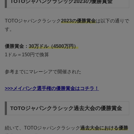
TOTOジャパンクラシック2023の優勝賞金
TOTOジャパンクラシック
2023の優勝賞金
は以下の通りで
す。
優勝賞金：
30万ドル（4500万円）
1ドル＝150円で換算
参考までにマレーシアで開催された
>>>メイバンク選手権の優勝賞金はコチラ！
TOTOジャパンクラシック過去大会の優勝賞金
続いて、TOTOジャパンクラシック
過去大会における優勝