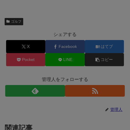
ゴルフ
シェアする
X
Facebook
はてブ
Pocket
LINE
コピー
管理人をフォローする
管理人
関連記事