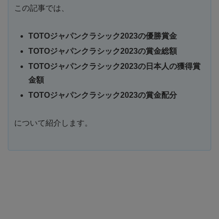
この記事では、
TOTOジャパンクラシック2023の優勝賞金
TOTOジャパンクラシック2023の賞金総額
TOTOジャパンクラシック2023の日本人の獲得賞
金額
TOTOジャパンクラシック2023の賞金配分
について紹介します。