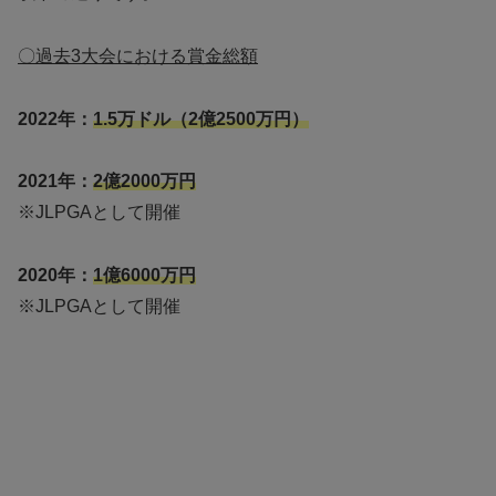
〇過去3大会における賞金総額
2022年：
1.5万ドル（2億2500万円）
2021年：
2億2000万円
※JLPGAとして開催
2020年：
1億6000万円
※JLPGAとして開催