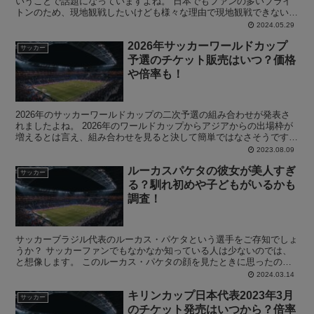
いうことで話題になっていますよね。 日本でもファンの多いブライ
トンのため、現地観戦したいけども様々な理由で現地観戦できない人
も多いと思います。 そんな中で、ブライトンvs鹿島ア...
2024.05.29
2026年サッカーワールドカップ
サッカー
予選のチケット販売はいつ？価格
や倍率も！
2026年のサッカーワールドカップの二次予選の組み合わせが発表さ
れましたよね。 2026年のワールドカップからアジアからの出場枠が
増えるとは言え、組み合わせを見ると決して簡単ではなさそうです。
そんな中で、2023年11月から始まる2026...
2023.08.09
ルーカスパケタの彼女が美人すぎ
サッカー
る？馴れ初めや子どもがいるかも
調査！
サッカーブラジル代表のルーカス・パケタという選手をご存知でしょ
うか？ サッカーファンでもなかなか知っている人は少ないのでは、
と想像します。 このルーカス・パケタの顔を見たときに思ったの
は、すごいイケメンな選手だ！と個人的に思いました。 そこ...
2024.03.14
キリンカップ日本代表2023年3月
サッカー
のチケット発売はいつから？倍率