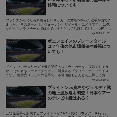
移籍についても！
フランスからまたも素晴らしいサッカーの才能を持った選手が出てき
ました。 その選手とは、ウォーレン・ザイール・エメリです。 10代
ながらもクラブチームではすでに主力として活躍しており、今後さら
なる成長が期待されています。 そんなウォーレン・ザ...
2023.11.17
ボニフェイスのプレースタイル
サッカー
は？年俸の他市場価値や移籍につ
いても！
ドイツ ブンデスリーガで最近話題のストライカーをご存知でしょう
か。 その名もレヴァークーゼンに所属するビクター・ボニフェイス
です。 絶賛売り出し中の若手で、市場価値もどんどん上昇してお
り、現在では多くのクラブから注目される存在となっています...
2023.10.04
ブライトンvs鹿島やヴェルディ戦
サッカー
の地上波放送を調査！日本ツアー
のテレビ中継はある？
三笘薫選手が所属するブライトンが2024年夏に日本ツアーを行うと