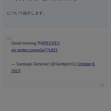
について紹介します。
Good morning 👋
#PECFEY
pic.twitter.com/eGe77tJl23
— Santiago Gimenez (@Santigim11)
October 8,
2023