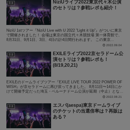
NiziUライブ2022東京代々木公演
音楽
のセトリは？参戦レポも紹介！
NiziU 1stツアー『NiziU Live with U 2022 ”Light it Up”』がついに東京
で開催されました！ 会場は東京の国立代々木競技場 第一体育館で、
8月31日、9月1日、3日、4日の計4日間行われます。 この東京...
2022.09.04
EXILEライブ2022京セラドーム公
音楽
演セトリは？参戦レポも！
(8/19,20,21)
EXILEのドームライブツアー『EXILE LIVE TOUR 2022 POWER OF
WISH』が京セラドームに再び戻ってきました。 8月11日〜14日にか
けて開催予定だった埼玉・ベルーナドーム公演が延期（中止）となっ
たことから、この...
2022.08.21
エスパ(aespa)東京ドームライブ
音楽
のチケットの当選倍率は？再販は
ある？