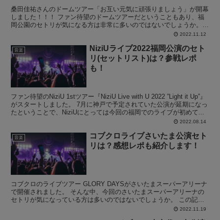
桑田佳祐さんのドームツアー「お互い元気に頑張りましょう」が開幕
しました！！！ ファン待望のドームツアーだということもあり、福
岡公園のセトリが気になる方は非常に多いのではないでしょうか。
この記事では、福岡PayPayドームで開催されたドーム...
2022.11.12
NiziUライブ2022福岡公演のセト
音楽
リ(セットリスト)は？参戦レポ
も！
ファン待望のNiziU 1stツアー『NiziU Live with U 2022 ”Light it Up”』
がスタートしました。 7月に神戸で予定されていた公演が延期になっ
たということで、NiziUにとっては今回の福岡でのライブが初めて...
2022.08.14
コブクロライブさいたま公演セト
音楽
リは？感想レポも紹介します！
コブクロのライブツアー GLORY DAYSがさいたまスーパーアリーナ
で開催されました。 そんな中、今回のさいたまスーパーアリーナの
セトリが気になっている方は多いのではないでしょうか。 この記事
では、さいたまスーパーアリーナで行われたGLO...
2022.11.19