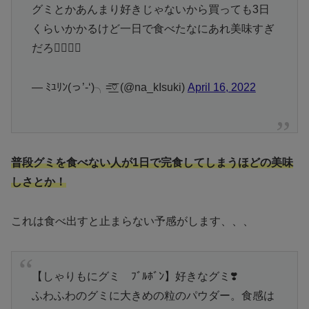
グミとかあんまり好きじゃないから買っても3日
くらいかかるけど一日で食べたなにあれ美味すぎ
だろ🤦‍♀️🤦‍♀️
— ﾐﾕﾘﾝ(っ’-‘)╮=͟͟͞♡ (@na_kIsuki)
April 16, 2022
普段グミを食べない人が1日で完食してしまうほどの美味
しさとか！
これは食べ出すと止まらない予感がします、、、
【しゃりもにグミ ﾌﾞﾙﾎﾞﾝ】好きなグミ❣️
ふわふわのグミに大きめの粒のパウダー。食感は