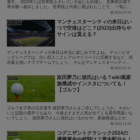
選手。 2022年には世界陸上オレゴン大会にも出場し、見事初出場で
準決勝へ進出しました。 世界陸上代表に選ばれたことで、 一気に注
目度が高まった坂井隆一郎選手ですが、 ネット上で...
2024.07.03
マンチェスターシティの来日はい
サッカー
つで空港はどこ？(2023)出待ちや
サインは貰える？
マンチェスターシティの来日は本当に楽しみですよね。 チャンピオ
ンズリーグでは、白い巨人ことレアルマドリードに圧勝するなど、現
在最も強いクラブチームでしょう。 そんなマンチェスターシティは
いつ来日するのか？またどこの空港に到着するのか？等々気...
2023.07.21
政田夢乃に彼氏はいる？wiki風家
ゴルフ
族構成やインスタについても！
【ゴルフ】
ゴルフ女子界の注目選手 政田夢乃さんをご存じでしょうか。 かわい
いと話題の選手でもあり、今後ますます人気が出てくる選手間違いな
いでしょう。 政田夢乃さんに彼氏はいるのかや、家族構成などが気
になる方は多いのではないでしょうか。 この記事では、...
2023.11.04
コグニザントクラシック2024の
ゴルフ
優勝賞金や総額は？賞金配分も！