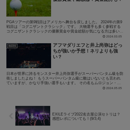
PGAツアーの第9戦目はアメリカへ舞台を戻しました。 2024年の第9
戦目は「コグニザントクラシック」です。 大物選手も多く参戦する
コグニザントクラシックの優勝賞金や賞金総額が気になる方は多いの
ではないでしょうか。 この記事では、 コグニザ...
2024.03.05
アフマダリエフと井上尚弥はどっ
格闘技
ちが強いか予想！ネリよりも強
い？
日本が世界に誇るモンスター井上尚弥選手がスーパーバンタム級を防
衛しましたよね！ もうスーパーバンタム級に敵はいないとも言われ
ていますが、かなり手強い選手もいます。 その名もムロジョン・ア
フマダリエフです。 そんな中多くの人は、このアフマダリ...
2024.05.05
EXILEライブ2022名古屋公演セトリは？
感想レポについても！(9/3,4)