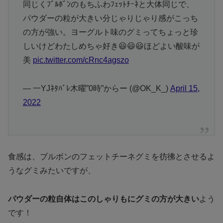
同じくﾌﾞﾙﾎﾞﾝのもちふわﾌｪｯﾄﾁｰﾈと大体同じで、
パウダーの粒が大きい分じゃりじゃり感がこっち
の方が強い。ヨーグルト味のグミってちょっと珍
しいけどわたしめちゃ好き😃😃😃ほどよい酸味が
美
pic.twitter.com/cRnc4agszo
— 一YJﾈﾀﾊﾞﾚ木曜”0時”からー (@OK_K_)
April 15,
2022
食感は、ブルボンのフェットチーネグミを彷彿とさせるよ
うなグミみたいですが、
パウダーの粒自体はこのしゃりもにグミの方が大きい
よう
です！