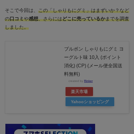
そこで今回は、
この「しゃりもにグミ」はまずいか？など
の
口コミ
や
感想
、さらには
どこに売っているか
までを調査
しました。
ブルボン しゃりもにグミ ヨ
ーグルト味 10入 (ポイント
消化) (CP) (メール便全国送
料無料)
created by
Rinker
楽天市場
Yahooショッピング