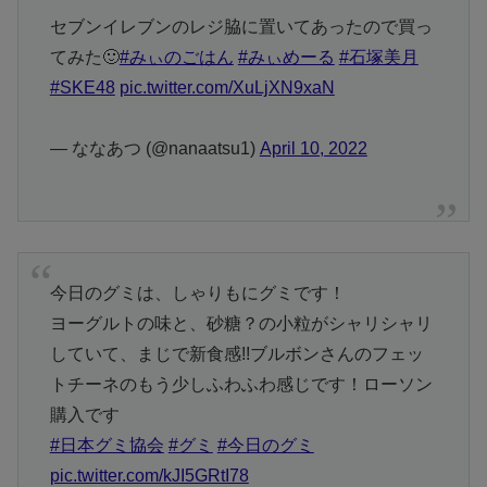
セブンイレブンのレジ脇に置いてあったので買っ
てみた🙂
#みぃのごはん
#みぃめーる
#石塚美月
#SKE48
pic.twitter.com/XuLjXN9xaN
— ななあつ (@nanaatsu1)
April 10, 2022
今日のグミは、しゃりもにグミです！
ヨーグルトの味と、砂糖？の小粒がシャリシャリ
していて、まじで新食感!!ブルボンさんのフェッ
トチーネのもう少しふわふわ感じです！ローソン
購入です
#日本グミ協会
#グミ
#今日のグミ
pic.twitter.com/kJI5GRtI78