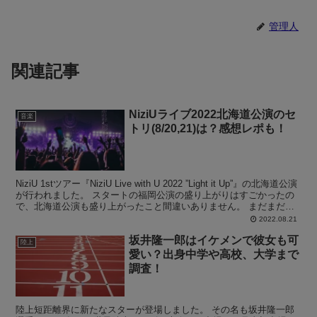
管理人
関連記事
NiziUライブ2022北海道公演のセ
音楽
トリ(8/20,21)は？感想レポも！
NiziU 1stツアー『NiziU Live with U 2022 ”Light it Up”』の北海道公演
が行われました。 スタートの福岡公演の盛り上がりはすごかったの
で、北海道公演も盛り上がったこと間違いありません。 まだまだラ
イブ...
2022.08.21
坂井隆一郎はイケメンで彼女も可
陸上
愛い？出身中学や高校、大学まで
調査！
陸上短距離界に新たなスターが登場しました。 その名も坂井隆一郎